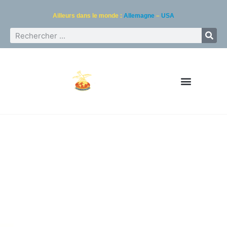
Ailleurs dans le monde :
Allemagne
–
USA