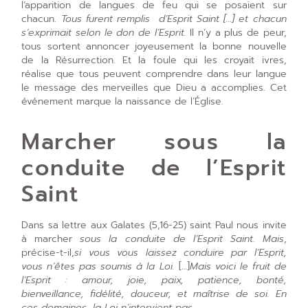
l’apparition de langues de feu qui se posaient sur
chacun.
Tous furent remplis d’Esprit Saint […] et chacun
s’exprimait selon le don de l’Esprit.
Il n’y a plus de peur,
tous sortent annoncer joyeusement la bonne nouvelle
de la Résurrection. Et la foule qui les croyait ivres,
réalise que tous peuvent comprendre dans leur langue
le message des merveilles que Dieu a accomplies. Cet
événement marque la naissance de l’Église.
Marcher sous la
conduite de l’Esprit
Saint
Dans sa lettre aux Galates (5,16-25) saint Paul nous invite
à marcher
sous la conduite de l’Esprit Saint
.
Mais
,
précise-t-il,
si vous vous laissez conduire par l’Esprit,
vous n’êtes pas soumis à la Loi.
[…]
Mais voici le fruit de
l’Esprit : amour, joie, paix, patience, bonté,
bienveillance, fidélité, douceur, et maîtrise de soi. En
ces domaines, la Loi n’intervient pas.