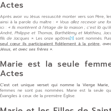
Actes
Après avoir vu Jésus ressuscité monter vers son Père, le
ainsi à la parole du maître :
« Vous allez recevoir une for
ici :
« Ils montèrent à l’étage de la maison ; c’est là qu’il
André, Philippe et Thomas, Barthélémy et Matthieu, Jacq
fils de Jacques »
. Les onze apôtres
[1]
sont nommés. Puis
seul cœur ils participaient fidèlement à la prière
,
ave
Jésus, et avec ses frères ».
Marie est la seule fem
Actes
C’est cet unique verset qui nomme la Vierge Marie,
femmes ne sont pas nommées. Marie est la seule qu
Évangiles à ceux de la première Église.
Marie et les Filles de Sai