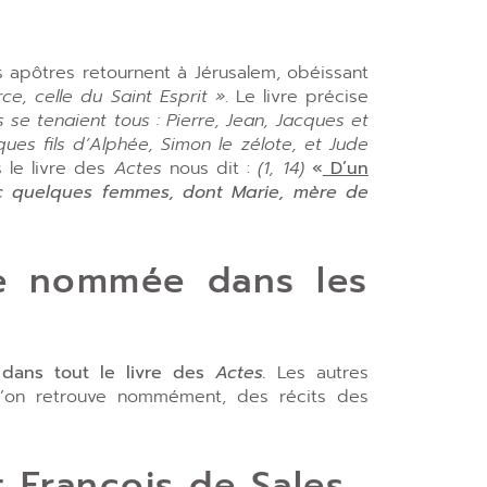
s apôtres retournent à Jérusalem, obéissant
ce, celle du Saint Esprit »
. Le livre précise
s se tenaient tous : Pierre, Jean, Jacques et
ues fils d’Alphée, Simon le zélote, et Jude
 le livre des
Actes
nous dit :
(1, 14)
«
D’un
c quelques femmes,
dont Marie, mère de
me nommée dans les
 dans tout le livre des
Actes.
Les autres
’on retrouve nommément, des récits des
nt François de Sales