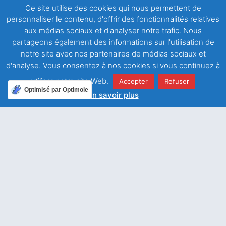
aux désirs de leur roi, en
Ce site utilise des cookies qui nous permettent de
obtenant ainsi la couronne de
personnaliser le contenu, d'offrir des fonctionnalités relatives
gloire. (
TAD
VIII, 7 [652])
aux médias sociaux et d'analyser notre trafic. Nous
partageons également des informations sur l'utilisation de
Jésus, je ferai tous mes efforts
notre site avec nos partenaires de médias sociaux et
pour rester fidèle à tes
d'analyse. Vous consentez à nos cookies si vous continuez à
commandements. Je veux les
utiliser notre site Web.
Accepter
Refuser
Optimisé par Optimole
mettre en pratique en étant au
En savoir plus
service de mes sœurs et frères.
Je tâcherai de faire ce qui est
agréable à tes yeux.
Facebook
Twitter
LinkedIn
Email