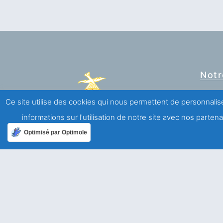
Notr
Ce site utilise des cookies qui nous permettent de personnalise
informations sur l'utilisation de notre site avec nos parte
Association Saint François de Sales
Optimisé par Optimole
Mouvement de laïcs de spiritualité salésienne
A propos
Qui sommes-nous ?
Mentions légales
Politique de confidentialité