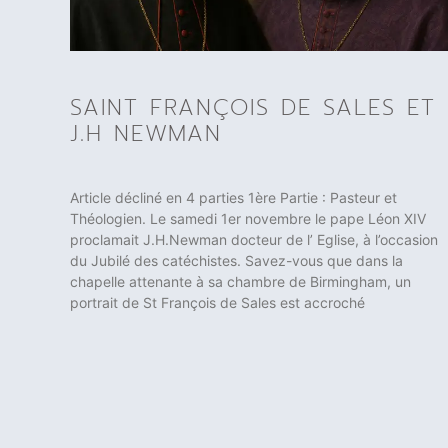
SAINT FRANÇOIS DE SALES ET
J.H NEWMAN
Article décliné en 4 parties 1ère Partie : Pasteur et
Théologien. Le samedi 1er novembre le pape Léon XIV
proclamait J.H.Newman docteur de l’ Eglise, à l’occasion
du Jubilé des catéchistes. Savez-vous que dans la
chapelle attenante à sa chambre de Birmingham, un
portrait de St François de Sales est accroché