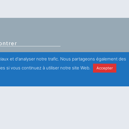
ontrer
ociaux et d'analyser notre trafic. Nous partageons également des
Frot,
ance)
es si vous continuez à utiliser notre site Web.
Accepter
 (0)1 43 67 60 60
antations
ici
.
e