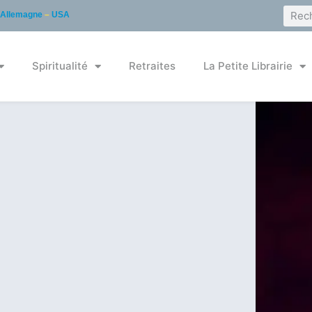
Allemagne
–
USA
Spiritualité
Retraites
La Petite Librairie