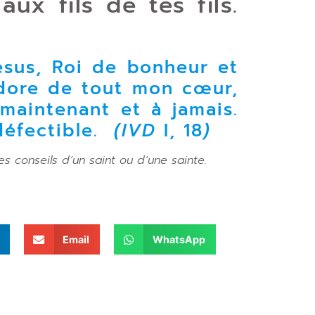
aux fils de tes fils.
ésus, Roi de bonheur et
 adore de tout mon cœur,
maintenant et à jamais.
ndéfectible.
(IVD
I, 18
)
 les conseils d’un saint ou d’une sainte.
Email
WhatsApp