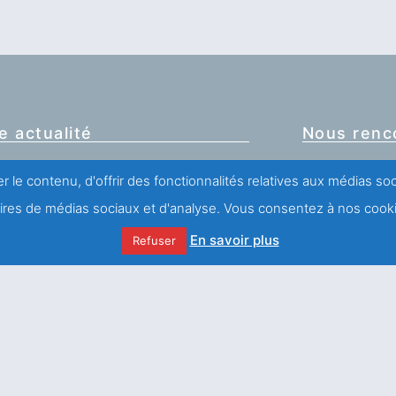
e actualité
Nous renc
Centre salésien
r le contenu, d'offrir des fonctionnalités relatives aux médias s
57-59, rue Léon 
Un si grand réconfort !
75011 PARIS (Fr
naires de médias sociaux et d'analyse. Vous consentez à nos cooki
Tél. : (00) (33)
En savoir plus
Refuser
Toutes nos impl
SAINT FRANÇOIS DE
SALES ET J.H
NEWMAN
Nous écrir
Des blessures à la