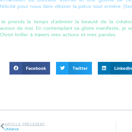
échantillon du bonheur éternel et une goutte de ce
félicité pour nous faire désirer la pièce tout entière. (S
Je prends le temps d’admirer la beauté de la créati
autour de moi. En contemplant sa gloire manifeste, je v
Christ briller à travers mes actions et mes paroles.
Facebook
Twitter
LinkedIn
ARTICLE PRÉCÉDENT
L’Alliance