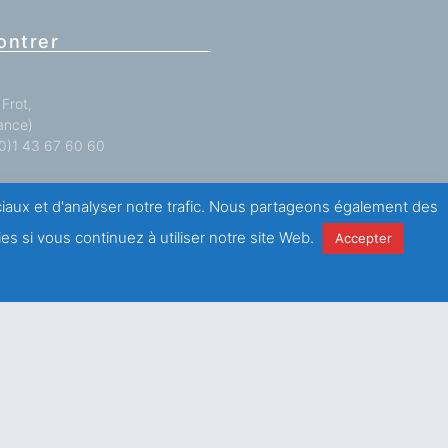
ontrer
Frot,
ance)
 (0)1 43 67 60 60
antations
ici
.
ociaux et d'analyser notre trafic. Nous partageons également des
es si vous continuez à utiliser notre site Web.
Accepter
e