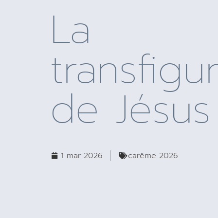
La
transfigu
de Jésus
1 mar 2026
carême 2026