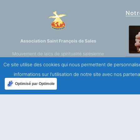
Notr
Association Saint François de Sales
Mouvement de laïcs de spiritualité salésienne
Ce site utilise des cookies qui nous permettent de personnalise
A propos
informations sur l'utilisation de notre site avec nos parte
Optimisé par Optimole
Qui sommes-nous ?
Mentions légales
Politique de confidentialité
Ailleurs dans le monde
Allemagne