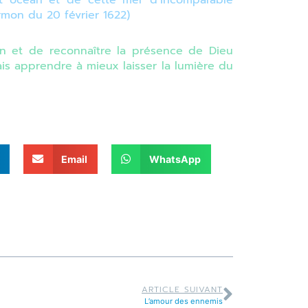
t océan et de cette mer d’incomparable
ermon du 20 février 1622)
on et de reconnaître la présence de Dieu
ais apprendre à mieux laisser la lumière du
Email
WhatsApp
ARTICLE SUIVANT
L’amour des ennemis