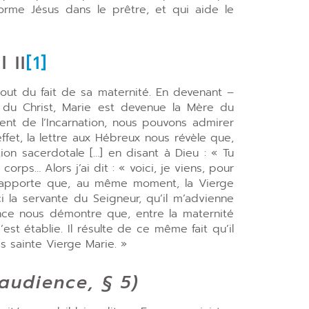
 forme Jésus dans le prêtre, et qui aide le
 II
[1]
tout du fait de sa maternité. En devenant –
u Christ, Marie est devenue la Mère du
ment de l’Incarnation, nous pouvons admirer
ffet, la lettre aux Hébreux nous révèle que,
ion sacerdotale […] en disant à Dieu : « Tu
corps… Alors j’ai dit : « voici, je viens, pour
us rapporte que, au même moment, la Vierge
 la servante du Seigneur, qu’il m’advienne
ance nous démontre que, entre la maternité
est établie. Il résulte de ce même fait qu’il
ès sainte Vierge Marie. »
audience, § 5)