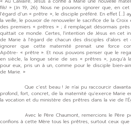
« Au Calvaire, Jésus a confié à Marie une nouvelle mater
fils! » (Jn 19, 26). Nous ne pouvons ignorer que, en cet
l’égard d’un « prêtre », le disciple préféré. En effet […]
la veille, le pouvoir de renouveler le sacrifice de la Croi
des premiers « prêtres » ; il remplaçait désormais près
quittait ce monde. Certes, l’intention de Jésus en cet ins
de Marie à l’égard de chacun des disciples d’alors et 
ignorer que cette maternité prenait une force c
Apôtre- « prêtre ». Et nous pouvons penser que le regar
en siècle, la longue série de ses « prêtres », jusqu’à 
pour eux, pris un à un, comme pour le disciple bien-aimé
de Marie. »
Que c’est beau ! Je n’ai pu raccourcir davantage c
profond, fort, concret, de la maternité qu’exerce Marie
la vocation et du ministère des prêtres dans la vie de l’Ég
Avec le Père Chaumont, remercions le Père pour c
confions à cette Mère tous les prêtres, surtout ceux que