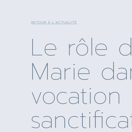
RETOUR À L'ACTUALITÉ
Le rôle 
Marie da
vocation 
sanctific