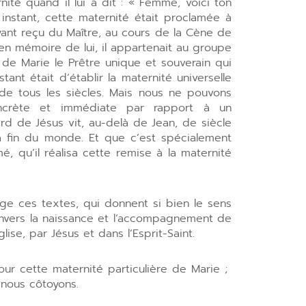
nité quand il lui a dit : « Femme, voici ton
 instant, cette maternité était proclamée à
 ayant reçu du Maître, au cours de la Cène de
x en mémoire de lui, il appartenait au groupe
 de Marie le Prêtre unique et souverain qui
tant était d’établir la maternité universelle
de tous les siècles. Mais nous ne pouvons
oncrète et immédiate par rapport à un
d de Jésus vit, au-delà de Jean, de siècle
la fin du monde. Et que c’est spécialement
, qu’il réalisa cette remise à la maternité
es textes, qui donnent si bien le sens
 envers la naissance et l’accompagnement de
lise, par Jésus et dans l’Esprit-Saint.
ette maternité particulière de Marie ;
 nous côtoyons.