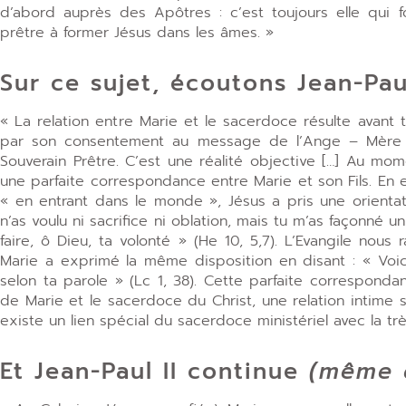
d’abord auprès des Apôtres :
c’est toujours elle qui
prêtre à former Jésus dans les âmes.
»
Sur ce sujet, écoutons Jean-Paul
« La relation entre Marie et le sacerdoce résulte avant 
par son consentement au message de l’Ange – Mère d
Souverain Prêtre. C’est une réalité objective […] Au mo
une parfaite correspondance entre Marie et son Fils. En e
« en entrant dans le monde », Jésus a pris une orientat
n’as voulu ni sacrifice ni oblation, mais tu m’as façonné un 
faire, ô Dieu, ta volonté » (He 10, 5,7). L’Evangile no
Marie a exprimé la même disposition en disant : « Voici
selon ta parole » (Lc 1, 38). Cette parfaite correspond
de Marie et le sacerdoce du Christ, une relation intime s’
existe un lien spécial du sacerdoce ministériel avec la tr
Et Jean-Paul II continue
(même 