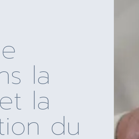
de
ns la
et la
ation du