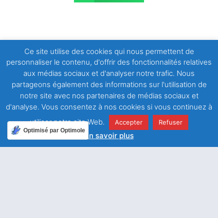
Ce site utilise des cookies qui nous permettent de
personnaliser le contenu, d'offrir des fonctionnalités relatives
aux médias sociaux et d'analyser notre trafic. Nous
partageons également des informations sur l'utilisation de
ARTICLE PRÉCÉDENT
ARTICLE SUIVANT
Le Seigneur relève doucement
Qui est-il ?
notre site avec nos partenaires de médias sociaux et
d'analyse. Vous consentez à nos cookies si vous continuez à
utiliser notre site Web.
Accepter
Refuser
Optimisé par Optimole
En savoir plus