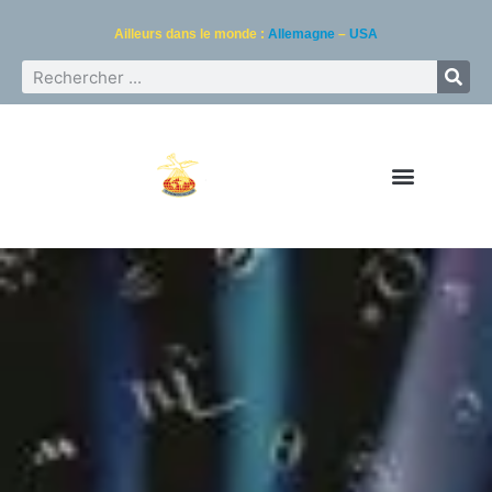
Ailleurs dans le monde :
Allemagne
–
USA