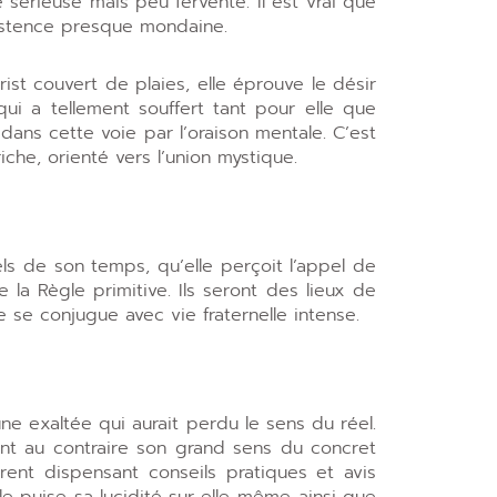
érieuse mais peu fervente. Il est vrai que
istence presque mondaine.
ist couvert de plaies, elle éprouve le désir
qui a tellement souffert tant pour elle que
ans cette voie par l’oraison mentale. C’est
che, orienté vers l’union mystique.
ls de son temps, qu’elle perçoit l’appel de
la Règle primitive. Ils seront des lieux de
e se conjugue avec vie fraternelle intense.
ne exaltée qui aurait perdu le sens du réel.
ent au contraire son grand sens du concret
rent dispensant conseils pratiques et avis
le puise sa lucidité sur elle-même ainsi que