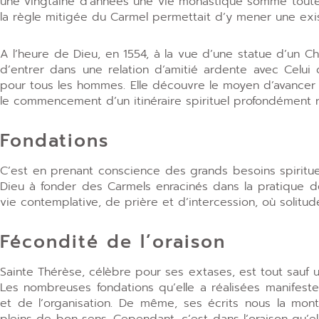
une vingtaine d’années une vie monastique somme toute s
la règle mitigée du Carmel permettait d’y mener une ex
A l’heure de Dieu, en 1554, à la vue d’une statue d’un Chr
d’entrer dans une relation d’amitié ardente avec Celui 
pour tous les hommes. Elle découvre le moyen d’avancer d
le commencement d’un itinéraire spirituel profondément ri
Fondations
C’est en prenant conscience des grands besoins spiritue
Dieu à fonder des Carmels enracinés dans la pratique de 
vie contemplative, de prière et d’intercession, où solitud
Fécondité de l’oraison
Sainte Thérèse, célèbre pour ses extases, est tout sauf u
Les nombreuses fondations qu’elle a réalisées manifest
et de l’organisation. De même, ses écrits nous la mont
pleins de bon sens. Cependant, c’est dans l’oraison qu’el