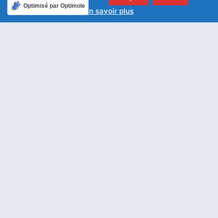
Optimisé par Optimole
En savoir plus
ARTICLE PRÉCÉDENT
ARTICLE SUIVANT
Seigneur, donne à notre cœur de discerner ses péchés
Seigneur, ouvre-nous le chemin de la vie