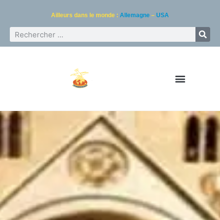
Ailleurs dans le monde :
Allemagne
–
USA