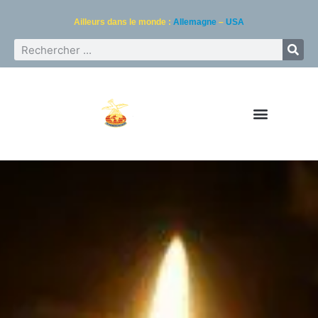
Ailleurs dans le monde :
Allemagne
–
USA