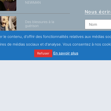
NEWMAN
Nous écrir
Des blessures à la
guérison
r le contenu, d'offrir des fonctionnalités relatives aux médias s
naires de médias sociaux et d'analyse. Vous consentez à nos cooki
Comme le lis entre les
En savoir plus
chardons telle ma bien-
Refuser
aimée entre les jeunes
femmes / 3ème et
dernière Partie
J'accepte 
confidentialit
Le nouveau dépliant de
l’association Saint
François de Sales est
arrivé !