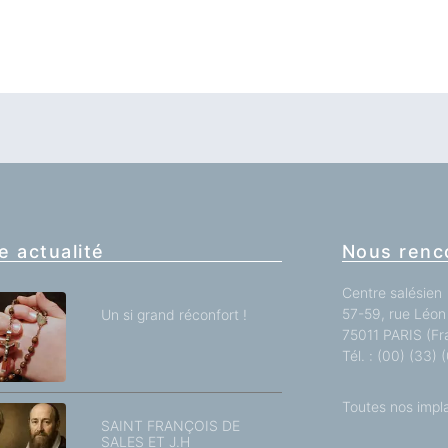
e actualité
Nous renc
Centre salésien
57-59, rue Léon 
Un si grand réconfort !
75011 PARIS (Fr
Tél. : (00) (33)
Toutes nos impl
SAINT FRANÇOIS DE
SALES ET J.H