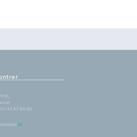
ontrer
Frot,
ance)
 (0)1 43 67 60 60
antations
ici
.