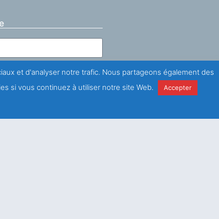
e
ociaux et d'analyser notre trafic. Nous partageons également des
es si vous continuez à utiliser notre site Web.
Accepter
la
politique de
é
Envoyer