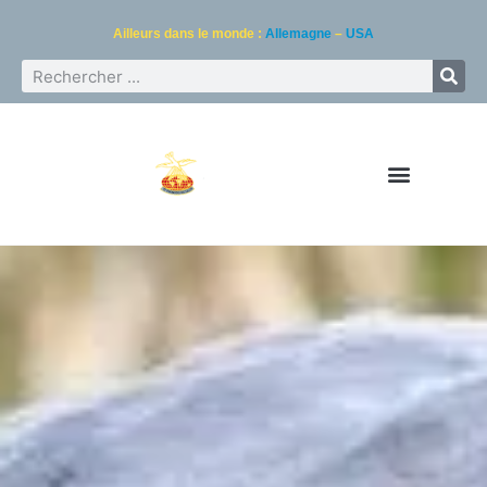
Ailleurs dans le monde :
Allemagne
–
USA