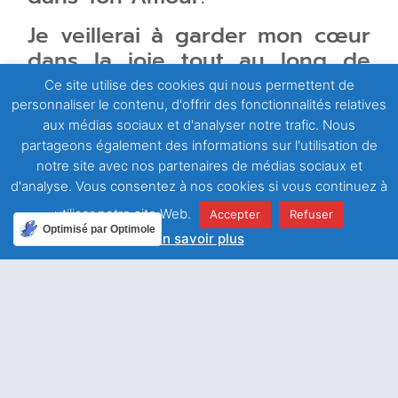
Je veillerai à garder mon cœur
dans la joie tout au long de
cette journée.
Ce site utilise des cookies qui nous permettent de
personnaliser le contenu, d'offrir des fonctionnalités relatives
aux médias sociaux et d'analyser notre trafic. Nous
partageons également des informations sur l'utilisation de
notre site avec nos partenaires de médias sociaux et
Facebook
Twitter
d'analyse. Vous consentez à nos cookies si vous continuez à
utiliser notre site Web.
Accepter
Refuser
LinkedIn
Email
Optimisé par Optimole
En savoir plus
WhatsApp