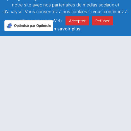
notre site avec nos partenaires de médias sociaux et
d'analyse. Vous consentez à nos cookies si vous continuez à
utiliser notre site Web.
Accepter
Refuser
Tu ne nous accables pas
Optimisé par Optimole
En savoir plus
malgré nos faiblesses
11 avril 2022
SEMAINE SAINTE
11 avril – Lundi Saint
LIRE LA SUITE
« Il s’est abaissé, c’est
pourquoi Dieu l’exalté »