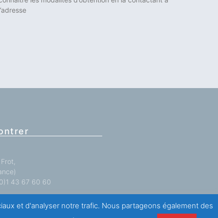
l’adresse
ontrer
Frot,
ance)
 (0)1 43 67 60 60
ociaux et d'analyser notre trafic. Nous partageons également des
antations
ici
.