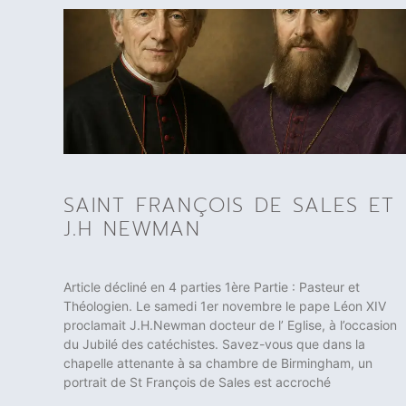
SAINT FRANÇOIS DE SALES ET
J.H NEWMAN
Article décliné en 4 parties 1ère Partie : Pasteur et
Théologien. Le samedi 1er novembre le pape Léon XIV
proclamait J.H.Newman docteur de l’ Eglise, à l’occasion
du Jubilé des catéchistes. Savez-vous que dans la
chapelle attenante à sa chambre de Birmingham, un
portrait de St François de Sales est accroché