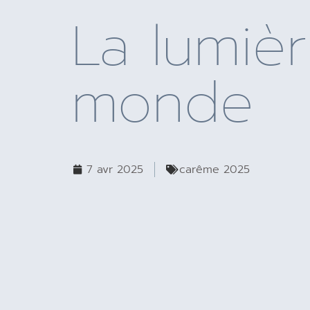
La lumiè
monde
7 avr 2025
carême 2025