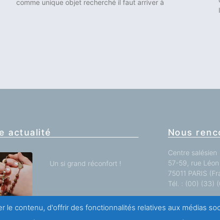
comme unique objet recherché il faut arriver à
e actualité
Nous renc
Centre salésien
57-59, rue Léon 
Un si grand réconfort !
75011 PARIS (Fr
Tél. : (00) (33)
r le contenu, d'offrir des fonctionnalités relatives aux médias s
Toutes nos impl
SAINT FRANÇOIS DE