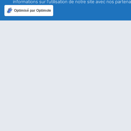
informations sur l'utilisation de notre site avec nos parte
A propos
Optimisé par Optimole
Qui sommes-nous ?
Mentions légales
Politique de confidentialité
Ailleurs dans le monde
Allemagne
USA