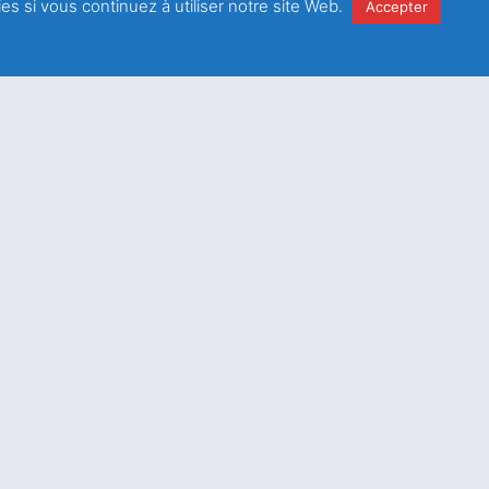
es si vous continuez à utiliser notre site Web.
Accepter
e
la
politique de
é
Envoyer