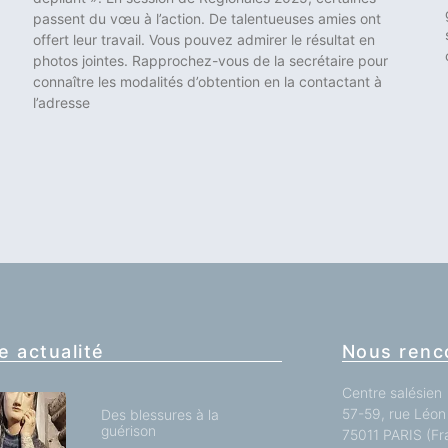
passent du vœu à l’action. De talentueuses amies ont
offert leur travail. Vous pouvez admirer le résultat en
photos jointes. Rapprochez-vous de la secrétaire pour
connaître les modalités d’obtention en la contactant à
l’adresse
e actualité
Nous renc
Centre salésien
57-59, rue Léon 
Des blessures à la
guérison
75011 PARIS (Fr