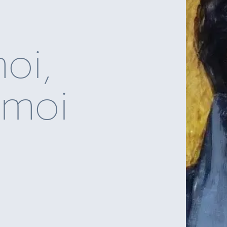
oi,
-moi