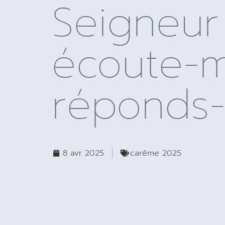
Seigneur
écoute-m
réponds
8 avr 2025
carême 2025