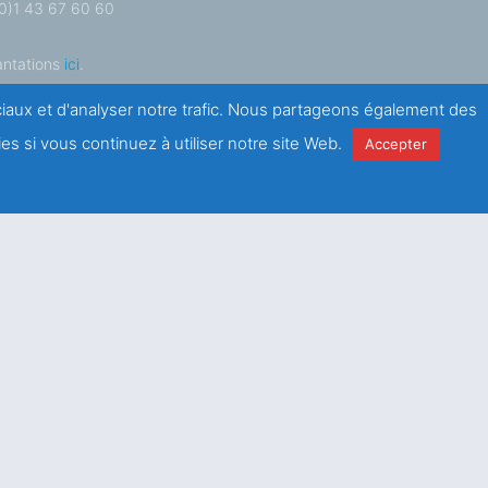
 (0)1 43 67 60 60
antations
ici
.
ociaux et d'analyser notre trafic. Nous partageons également des
es si vous continuez à utiliser notre site Web.
Accepter
e
la
politique de
é