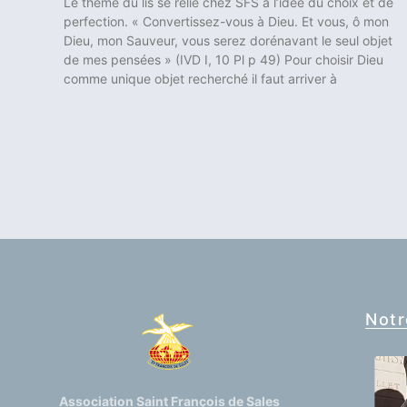
Le thème du lis se relie chez SFS à l’idée du choix et de
perfection. « Convertissez-vous à Dieu. Et vous, ô mon
Dieu, mon Sauveur, vous serez dorénavant le seul objet
de mes pensées » (IVD I, 10 Pl p 49) Pour choisir Dieu
comme unique objet recherché il faut arriver à
Notr
Association Saint François de Sales