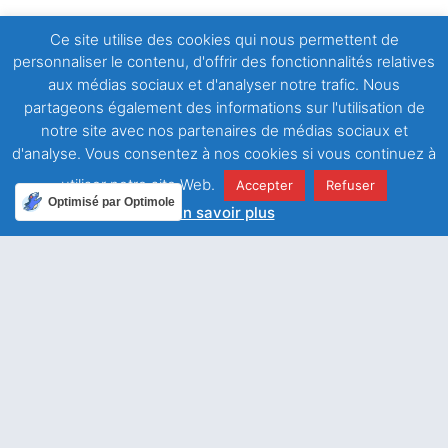
Ce site utilise des cookies qui nous permettent de
personnaliser le contenu, d'offrir des fonctionnalités relatives
aux médias sociaux et d'analyser notre trafic. Nous
Facebook
Twitter
partageons également des informations sur l'utilisation de
notre site avec nos partenaires de médias sociaux et
LinkedIn
Email
d'analyse. Vous consentez à nos cookies si vous continuez à
utiliser notre site Web.
Accepter
Refuser
Optimisé par Optimole
WhatsApp
En savoir plus
ARTICLE PRÉCÉDENT
ARTICLE SUIVANT
La miséricorde de Dieu
L’obéissance