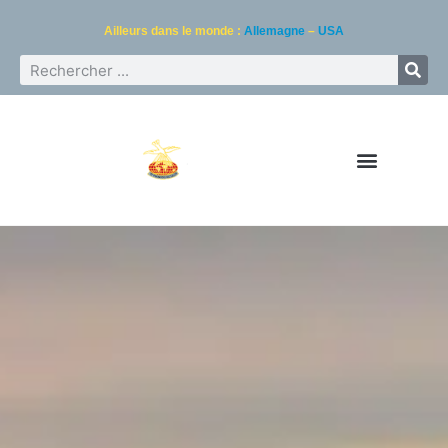
Ailleurs dans le monde :
Allemagne
–
USA