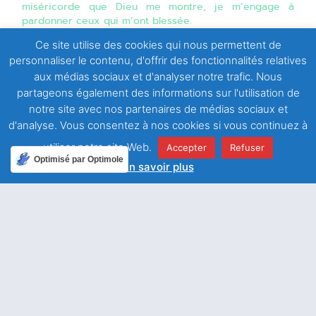
miséricorde que Dieu me montre, je m’engage à
pardonner ceux qui m’ont blessée.
Ce site utilise des cookies qui nous permettent de
personnaliser le contenu, d'offrir des fonctionnalités relatives
aux médias sociaux et d'analyser notre trafic. Nous
partageons également des informations sur l'utilisation de
Facebook
Twitter
notre site avec nos partenaires de médias sociaux et
d'analyse. Vous consentez à nos cookies si vous continuez à
LinkedIn
Email
utiliser notre site Web.
Accepter
Refuser
Optimisé par Optimole
En savoir plus
WhatsApp
ARTICLE PRÉCÉDENT
ARTICLE SUIVANT