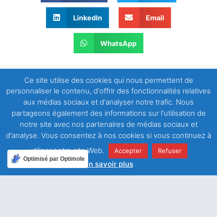
LinkedIn
Email
WhatsApp
Ce site utilise des cookies qui nous permettent de
personnaliser le contenu, d'offrir des fonctionnalités relatives
aux médias sociaux et d'analyser notre trafic. Nous
partageons également des informations sur l'utilisation de
notre site avec nos partenaires de médias sociaux et
ARTICLE PRÉCÉDENT
ARTICLE SUIVANT
d'analyse. Vous consentez à nos cookies si vous continuez à
La vérité nous rend libres
” Vous êtes des dieux “
utiliser notre site Web.
Accepter
Refuser
Optimisé par Optimole
En savoir plus