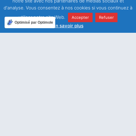
notre site avec nos partenaires de médias sociaux et
d'analyse. Vous consentez à nos cookies si vous continuez à
ARTICLE PRÉCÉDENT
ARTICLE SUIVANT
Ta tendresse, Seigneur
La coupe de bénédiction est communion
utiliser notre site Web.
Accepter
Refuser
Optimisé par Optimole
En savoir plus