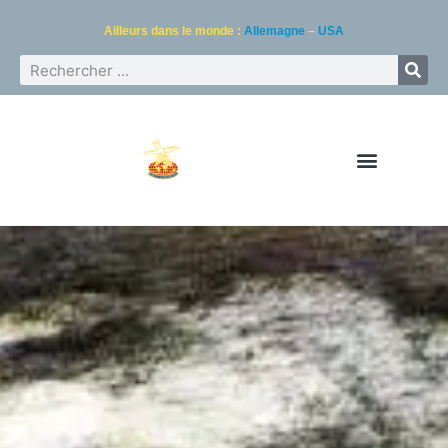
Ailleurs dans le monde :
Allemagne
–
USA