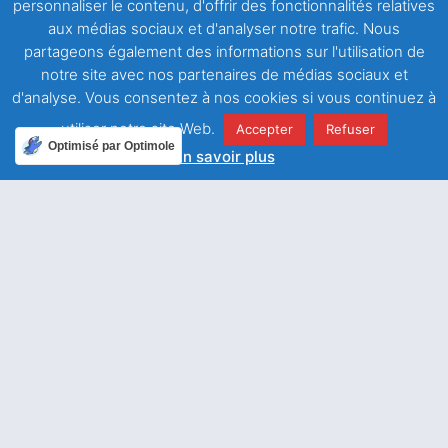
personnaliser le contenu, d'offrir des fonctionnalités relatives
aux médias sociaux et d'analyser notre trafic. Nous
partageons également des informations sur l'utilisation de
notre site avec nos partenaires de médias sociaux et
d'analyse. Vous consentez à nos cookies si vous continuez à
utiliser notre site Web.
Accepter
Refuser
Optimisé par Optimole
ARTICLE PRÉCÉDENT
ARTICLE SUIVANT
En savoir plus
Goûtez et voyez : le Seigneur est bon !
Pitié pour moi, Seigneur, guéris-moi