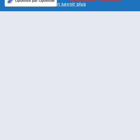
Optimisé par Optimole
En savoir plus
ARTICLE PRÉCÉDENT
ARTICLE SUIVANT
Espère le Seigneur, et garde son chemin
Seigneur, que ta justice me conduise