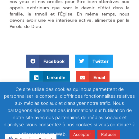
nos yeux et nos oreilles pour être bien attentives aux
appels extérieurs que sont le devoir d’état dans la
famille, le travail et l’Église. En même temps, nous
devons avoir une vie intérieure active, alimentée par la
Parole de Dieu.
Facebook
Twitter
LinkedIn
Email
Ce site utilise des cookies qui nous permettent de
WhatsApp
personnaliser le contenu, d'offrir des fonctionnalités relatives
aux médias sociaux et d'analyser notre trafic. Nous
partageons également des informations sur l'utilisation de
notre site avec nos partenaires de médias sociaux et
d'analyse. Vous consentez à nos cookies si vous continuez à
utiliser notre site Web.
Accepter
Refuser