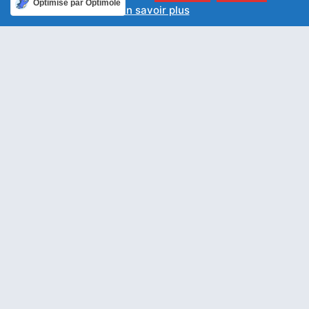
Optimisé par Optimole
En savoir plus
ARTICLE PRÉCÉDENT
ARTICLE SUIVANT
Prendre soin des autres
Annoncer sa résurrection