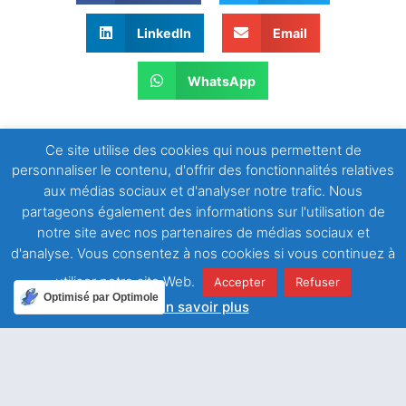
LinkedIn
Email
WhatsApp
Ce site utilise des cookies qui nous permettent de
personnaliser le contenu, d'offrir des fonctionnalités relatives
aux médias sociaux et d'analyser notre trafic. Nous
partageons également des informations sur l'utilisation de
notre site avec nos partenaires de médias sociaux et
ARTICLE PRÉCÉDENT
ARTICLE SUIVANT
d'analyse. Vous consentez à nos cookies si vous continuez à
Notre secours est le nom du Seigneur
Seigneur, délivre-moi de mes tourments, vois ma misère
utiliser notre site Web.
Accepter
Refuser
Optimisé par Optimole
En savoir plus