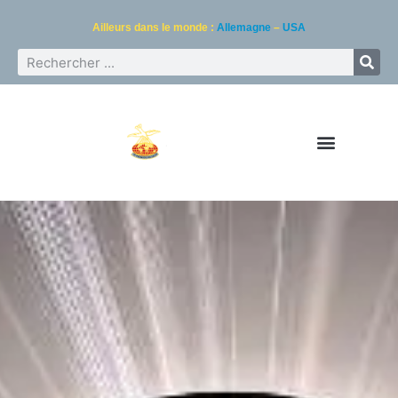
Ailleurs dans le monde :
Allemagne
–
USA