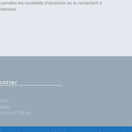
connaître les modalités d’obtention en la contactant à
l’adresse
ontrer
Frot,
ance)
 (0)1 43 67 60 60
antations
ici
.