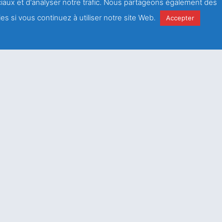
ociaux et d'analyser notre trafic. Nous partageons également des
es si vous continuez à utiliser notre site Web.
Accepter
e
la
politique de
é
Envoyer