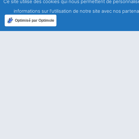
Ce site utilise des cookies qui nous permettent de personnalise
A propos
informations sur l'utilisation de notre site avec nos parte
Qui sommes-nous ?
Optimisé par Optimole
Mentions légales
Politique de confidentialité
Ailleurs dans le monde
Allemagne
USA