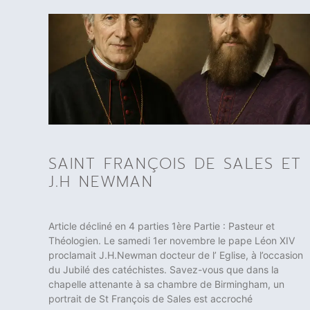
SAINT FRANÇOIS DE SALES ET
J.H NEWMAN
Article décliné en 4 parties 1ère Partie : Pasteur et
Théologien. Le samedi 1er novembre le pape Léon XIV
proclamait J.H.Newman docteur de l’ Eglise, à l’occasion
du Jubilé des catéchistes. Savez-vous que dans la
chapelle attenante à sa chambre de Birmingham, un
portrait de St François de Sales est accroché