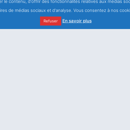
r le contenu, d'offrir des fonctionnalités relatives aux médias s
SAINT FRANÇOIS DE
SALES ET J.H
naires de médias sociaux et d'analyse. Vous consentez à nos cooki
NEWMAN
En savoir plus
Refuser
Nous écrir
Des blessures à la
guérison
Comme le lis entre les
chardons telle ma bien-
aimée entre les jeunes
femmes / 3ème et
dernière Partie
J'accepte 
confidentialit
Le nouveau dépliant de
l’association Saint
François de Sales est
arrivé !