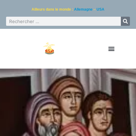
Ailleurs dans le monde :
Allemagne
–
USA