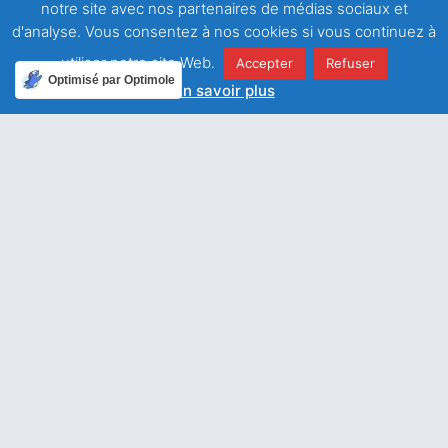
notre site avec nos partenaires de médias sociaux et
d'analyse. Vous consentez à nos cookies si vous continuez à
utiliser notre site Web.
Accepter
Refuser
Optimisé par Optimole
En savoir plus
ARTICLE PRÉCÉDENT
ARTICLE SUIVANT
” Vous êtes des dieux “
Eloigne de moi cette coupe