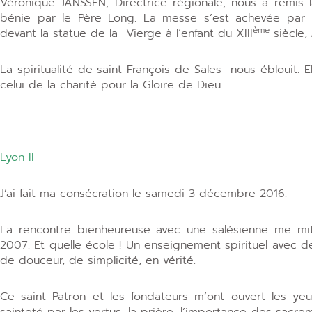
Véronique JANSSEN, Directrice régionale, nous a remis 
bénie par le Père Long. La messe s’est achevée par
ème
devant la statue de la Vierge à l’enfant du XIII
siècle,
La spiritualité de saint François de Sales nous éblouit.
celui de la charité pour la Gloire de Dieu.
Lyon II
J’ai fait ma consécration le samedi 3 décembre 2016.
La rencontre bienheureuse avec une salésienne me mit
2007. Et quelle école ! Un enseignement spirituel avec d
de douceur, de simplicité, en vérité.
Ce saint Patron et les fondateurs m’ont ouvert les y
sainteté par les vertus, la prière, l’importance des sacrem