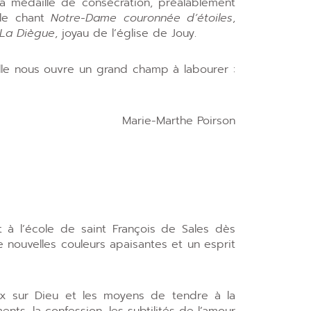
la médaille de consécration, préalablement
 le chant
Notre-Dame couronnée d’étoiles
,
La Diègue
, joyau de l’église de Jouy.
 Elle nous ouvre un grand champ à labourer :
Marie-Marthe Poirson
 à l’école de saint François de Sales dès
e nouvelles couleurs apaisantes et un esprit
eux sur Dieu et les moyens de tendre à la
ents, la confession, les subtilités de l’amour