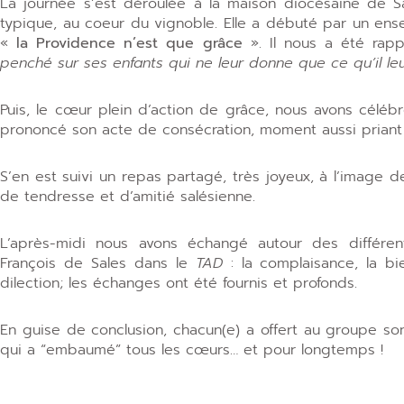
La journée s’est déroulée à la maison diocésaine de Sa
typique, au coeur du vignoble. Elle a débuté par un ens
«
la Providence n’est que grâce
». Il nous a été ra
penché sur ses enfants qui ne leur donne que ce qu’il leu
Puis, le cœur plein d’action de grâce, nous avons célébr
prononcé son acte de consécration, moment aussi priant
S’en est suivi un repas partagé, très joyeux, à l’image de
de tendresse et d’amitié salésienne.
L’après-midi nous avons échangé autour des différen
François de Sales dans le
TAD
: la complaisance, la bie
dilection; les échanges ont été fournis et profonds.
En guise de conclusion, chacun(e) a offert au groupe so
qui a “embaumé” tous les cœurs… et pour longtemps !