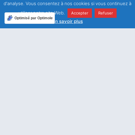
d'analyse. Vous consentez à nos cookies si vous continuez à
utiliser notre site Web.
Facebook
Twitter
Accepter
Refuser
Optimisé par Optimole
En savoir plus
LinkedIn
Email
WhatsApp
ARTICLE PRÉCÉDENT
ARTICLE SUIVANT
L’obéissance
Serviteur du Seigneur