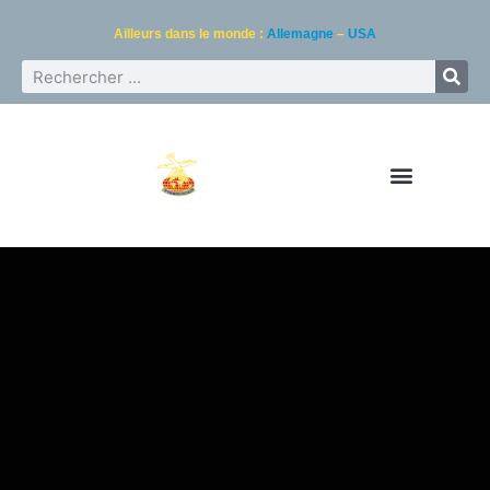
Ailleurs dans le monde :
Allemagne
–
USA