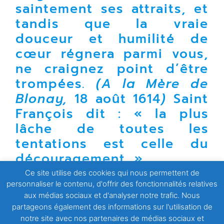
saintement ses attraits, et
tandis que la vraie
douceur et humilité de
cœur régnera parmi vous,
ne craignez point d’être
trompées.
(A la Mère de
Blonay,
18 août 1614
)
Saint
François dit : « la plus
lâche de toutes les
tentations est celle du
découragement. »
Ce site utilise des cookies qui nous permettent de
Avec ton aide, Seigneur, je poserai des actes courageux
personnaliser le contenu, d'offrir des fonctionnalités relatives
jusqu’à cette fin de carême. J’ai confiance en toi.
aux médias sociaux et d'analyser notre trafic. Nous
partageons également des informations sur l'utilisation de
notre site avec nos partenaires de médias sociaux et