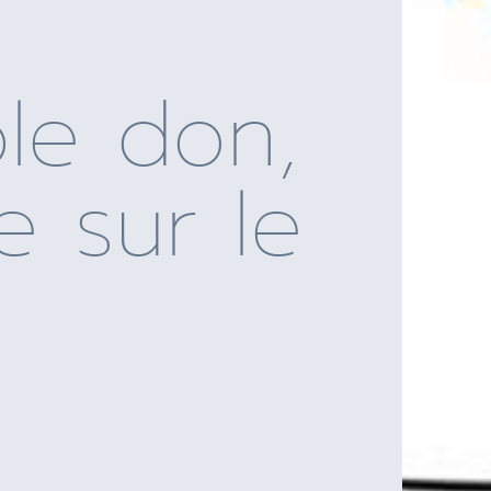
ble don,
e sur le