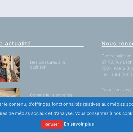
e actualité
Nous renc
Centre salésien
57-59, rue Léon 
Des blessures à la
guérison
75011 PARIS (Fr
Tél. : (00) (33)
Toutes nos impl
Comme le lis entre les
chardons telle ma bien-
r le contenu, d'offrir des fonctionnalités relatives aux médias s
aimée entre les jeunes
femmes / 3ème et
naires de médias sociaux et d'analyse. Vous consentez à nos cooki
dernière Partie
Nous écrir
En savoir plus
Refuser