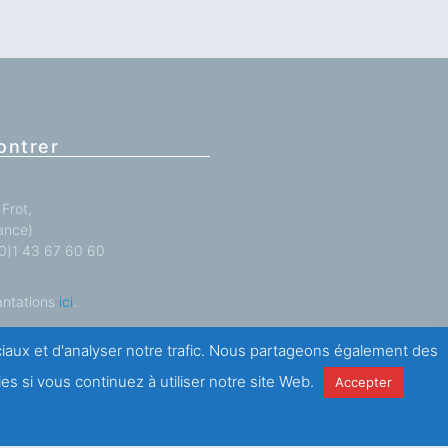
ontrer
Frot,
ance)
 (0)1 43 67 60 60
antations
ici
.
ociaux et d'analyser notre trafic. Nous partageons également des
es si vous continuez à utiliser notre site Web.
Accepter
e