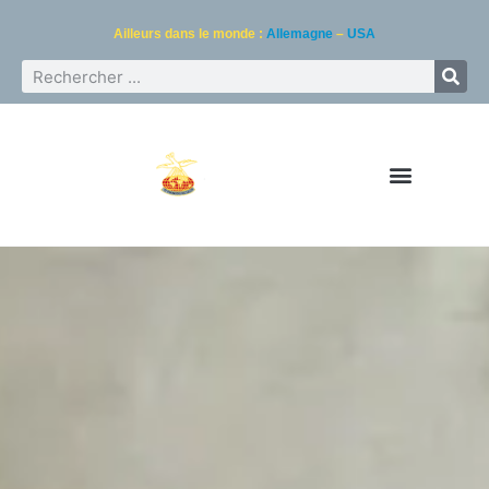
Ailleurs dans le monde :
Allemagne
–
USA