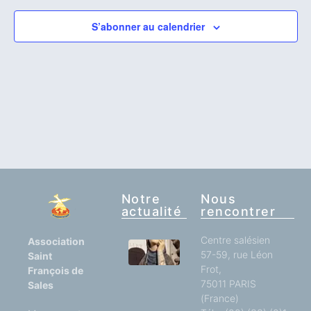
S’abonner au calendrier
Notre
Nous
actualité
rencontrer
Centre salésien
Association
57-59, rue Léon
Des
Saint
blessures
Frot,
François de
à la
75011 PARIS
Sales
guérison
(France)