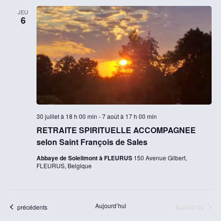
co
Év
JEU
6
30 juillet à 18 h 00 min
-
7 août à 17 h 00 min
RETRAITE SPIRITUELLE ACCOMPAGNEE
selon Saint François de Sales
Abbaye de Soleilmont à FLEURUS
150 Avenue Gilbert,
FLEURUS, Belgique
Évènements
Aujourd’hui
suivants
Évènements
précédents