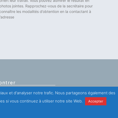
offert leur travail. Vous pouvez admirer le résultat en
photos jointes. Rapprochez-vous de la secrétaire pour
connaître les modalités d’obtention en la contactant à
l’adresse
ontrer
ociaux et d'analyser notre trafic. Nous partageons également des
Frot,
es si vous continuez à utiliser notre site Web.
Accepter
ance)
 (0)1 43 67 60 60