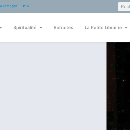
Allemagne
–
USA
Spiritualité
Retraites
La Petite Librairie