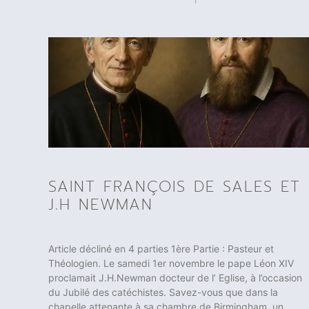
SAINT FRANÇOIS DE SALES ET
J.H NEWMAN
Article décliné en 4 parties 1ère Partie : Pasteur et
Théologien. Le samedi 1er novembre le pape Léon XIV
proclamait J.H.Newman docteur de l’ Eglise, à l’occasion
du Jubilé des catéchistes. Savez-vous que dans la
chapelle attenante à sa chambre de Birmingham, un