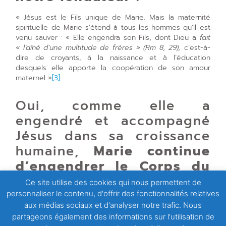
« Jésus est le Fils unique de Marie. Mais la maternité
spirituelle de Marie s’étend à tous les hommes qu’Il est
venu sauver : « Elle engendra son Fils, dont Dieu a
fait
« l’aîné d’une multitude de frères » (Rm 8, 29),
c’est-à-
dire de croyants, à la naissance et à l’éducation
desquels elle apporte la coopération de son amour
maternel »
[3]
Oui, comme elle a
engendré et accompagné
Jésus dans sa croissance
humaine,
Marie continue
d’engendrer le Corps du
Christ, l’Église, dans tous
Ce site utilise des cookies qui nous permettent de
ses nouveaux membres :
personnaliser le contenu, d'offrir des fonctionnalités relatives
aux médias sociaux et d'analyser notre trafic. Nous
« Jésus, le Nouvel Adam, inaugure par sa conception
partageons également des informations sur l'utilisation de