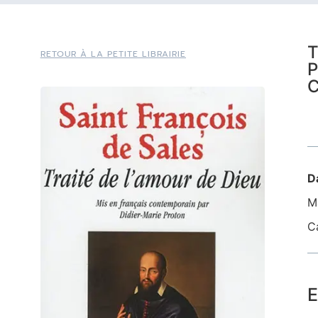
T
RETOUR À LA PETITE LIBRAIRIE
C
D
Ma
C
E