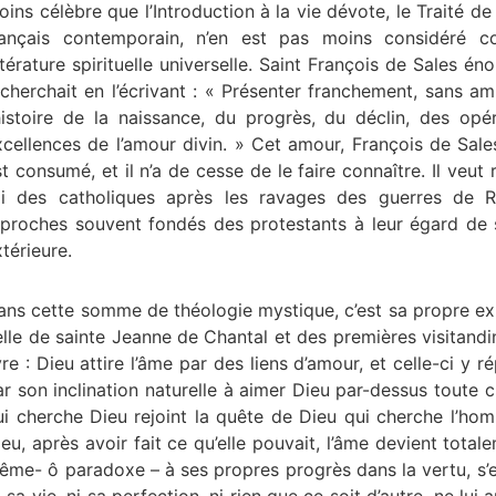
ins célèbre que l’Introduction à la vie dévote, le Traité de
rançais contemporain, n’en est pas moins considéré 
ttérature spirituelle universelle. Saint François de Sales én
echerchait en l’écrivant : « Présenter franchement, sans a
’histoire de la naissance, du progrès, du déclin, des opér
xcellences de l’amour divin. » Cet amour, François de Sales 
t consumé, et il n’a de cesse de le faire connaître. Il veut 
oi des catholiques après les ravages des guerres de Re
eproches souvent fondés des protestants à leur égard de s
térieure.
ans cette somme de théologie mystique, c’est sa propre expé
elle de sainte Jeanne de Chantal et des premières visitand
ivre : Dieu attire l’âme par des liens d’amour, et celle-ci 
ar son inclination naturelle à aimer Dieu par-dessus toute 
ui cherche Dieu rejoint la quête de Dieu qui cherche l’h
eu, après avoir fait ce qu’elle pouvait, l’âme devient total
ême- ô paradoxe – à ses propres progrès dans la vertu, s’e