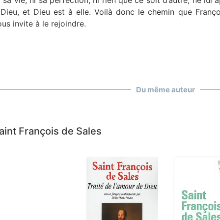
 sa vie, ni sa perfection, ni rien que ce soit d’autre, ne lui 
 Dieu, et Dieu est à elle. Voilà donc le chemin que Franço
us invite à le rejoindre.
Du même auteur
aint François de Sales