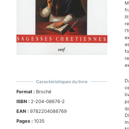
Mo
f
li
r
l
e
es
f
r
ex
D
Caractéristiques du livre
c
Format :
Broché
l
ISBN :
2-204-08676-2
p
q
EAN :
9782204086769
Di
Pages :
1035
m