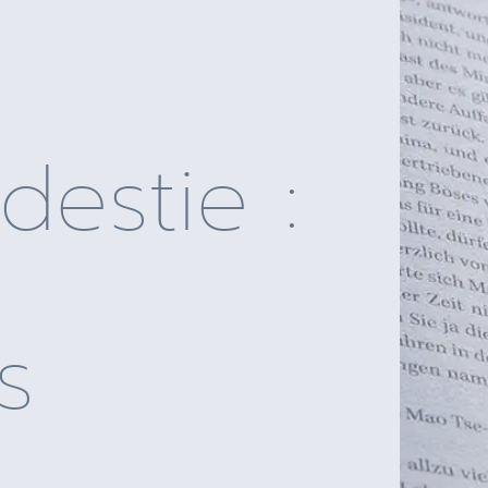
destie :
s