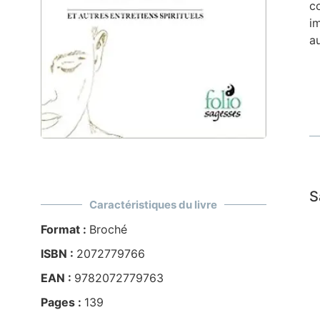
c
i
au
S
Caractéristiques du livre
Format :
Broché
ISBN :
2072779766
EAN :
9782072779763
Pages :
139