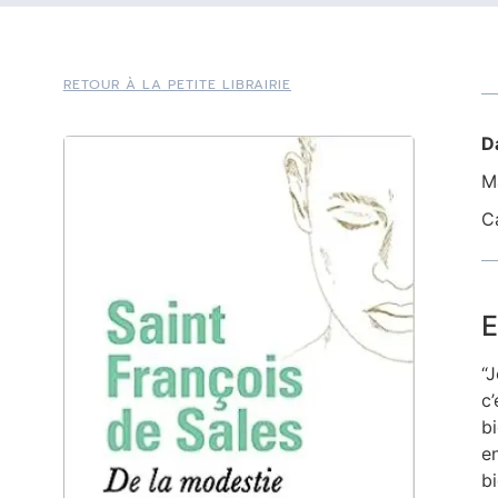
RETOUR À LA PETITE LIBRAIRIE
D
Ma
C
E
“
c
b
e
b