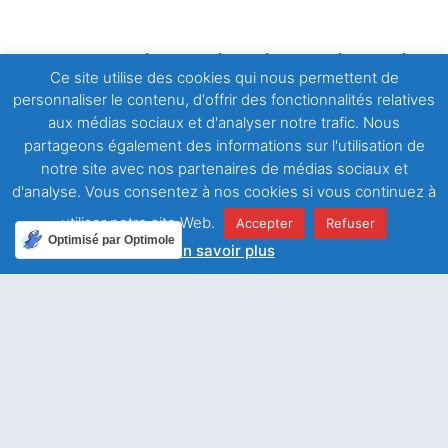
Texte intégral révisé et présenté
Ce site utilise des cookies qui nous permettent de
par Étienne-Marie Lajeunie, o.p.,
personnaliser le contenu, d'offrir des fonctionnalités relatives
(Collection Livre de vie, Éditions
aux médias sociaux et d'analyser notre trafic. Nous
du Seuil)
partageons également des informations sur l'utilisation de
notre site avec nos partenaires de médias sociaux et
d'analyse. Vous consentez à nos cookies si vous continuez à
Informations
utiliser notre site Web.
Accepter
Refuser
Optimisé par Optimole
En savoir plus
Date de parution :
1 janvier 1995
Maison d'édition :
Seuil
Catégorie :
Œuvres de Saint François de Sales