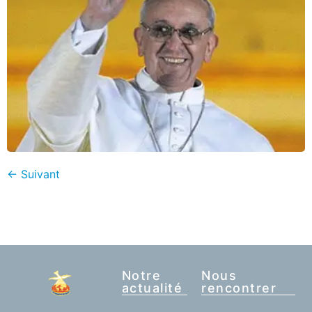
←
Suivant
Notre
Nous
actualité
rencontrer