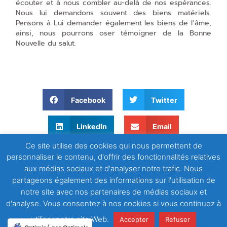
écouter et à nous combler au-delà de nos espérances.
Nous lui demandons souvent des biens matériels.
Pensons à Lui demander également les biens de l’âme,
ainsi, nous pourrons oser témoigner de la Bonne
Nouvelle du salut.
Facebook
Twitter
LinkedIn
Email
Ce site utilise des cookies qui nous permettent de
WhatsApp
personnaliser le contenu, d'offrir des fonctionnalités relatives
aux médias sociaux et d'analyser notre trafic. Nous
partageons également des informations sur l'utilisation de
notre site avec nos partenaires de médias sociaux et
d'analyse. Vous consentez à nos cookies si vous continuez à
utiliser notre site Web.
Accepter
Refuser