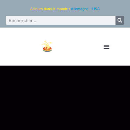
Ailleurs dans le monde :
Allemagne
–
USA