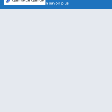
Optimisé par Optimole
En savoir plus
ARTICLE PRÉCÉDENT
ARTICLE SUIVANT
Toi, Seigneur, ne retiens pas loin de moi ta tendresse
Repose-toi sur le Seigneur