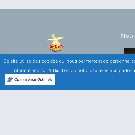
Notr
Ce site utilise des cookies qui nous permettent de personnalise
Association Saint François de Sales
informations sur l'utilisation de notre site avec nos parte
Mouvement de laïcs de spiritualité salésienne
Optimisé par Optimole
A propos
Qui sommes-nous ?
Mentions légales
Politique de confidentialité