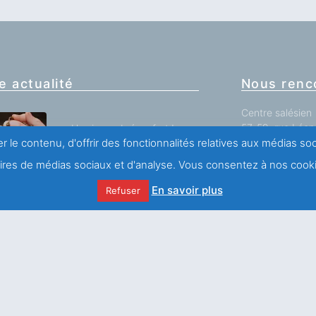
e actualité
Nous renc
Centre salésien
57-59, rue Léon 
Un si grand réconfort !
75011 PARIS (Fr
r le contenu, d'offrir des fonctionnalités relatives aux médias s
Tél. : (00) (33)
naires de médias sociaux et d'analyse. Vous consentez à nos cooki
En savoir plus
Refuser
Toutes nos impl
SAINT FRANÇOIS DE
SALES ET J.H
NEWMAN
Nous écrir
Des blessures à la
guérison