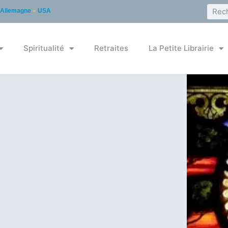
Allemagne
–
USA
Spiritualité
Retraites
La Petite Librairie