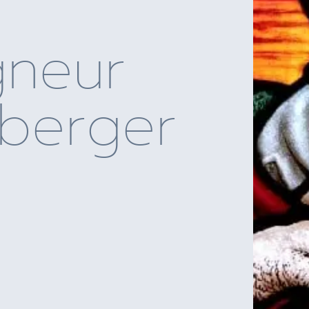
gneur
berger