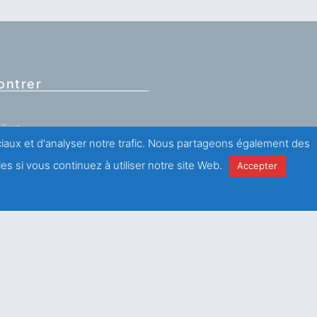
ontrer
Frot,
ance)
ociaux et d'analyser notre trafic. Nous partageons également des
 (0)1 43 67 60 60
es si vous continuez à utiliser notre site Web.
Accepter
antations
ici
.
e