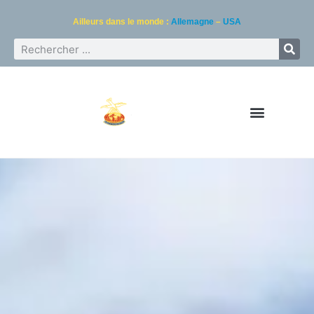
Ailleurs dans le monde :
Allemagne
–
USA