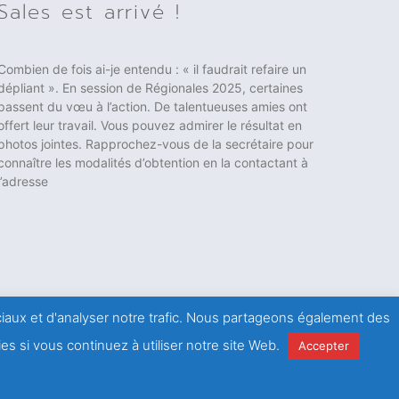
Sales est arrivé !
Combien de fois ai-je entendu : « il faudrait refaire un
dépliant ». En session de Régionales 2025, certaines
passent du vœu à l’action. De talentueuses amies ont
offert leur travail. Vous pouvez admirer le résultat en
photos jointes. Rapprochez-vous de la secrétaire pour
connaître les modalités d’obtention en la contactant à
l’adresse
ociaux et d'analyser notre trafic. Nous partageons également des
es si vous continuez à utiliser notre site Web.
Accepter