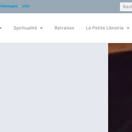
Allemagne
–
USA
Spiritualité
Retraites
La Petite Librairie