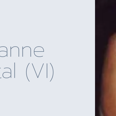
eanne
l (VI)