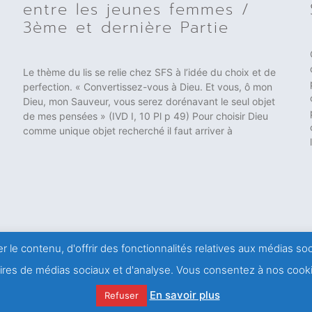
entre les jeunes femmes /
3ème et dernière Partie
Le thème du lis se relie chez SFS à l’idée du choix et de
perfection. « Convertissez-vous à Dieu. Et vous, ô mon
Dieu, mon Sauveur, vous serez dorénavant le seul objet
de mes pensées » (IVD I, 10 Pl p 49) Pour choisir Dieu
comme unique objet recherché il faut arriver à
r le contenu, d'offrir des fonctionnalités relatives aux médias s
naires de médias sociaux et d'analyse. Vous consentez à nos cooki
En savoir plus
Refuser