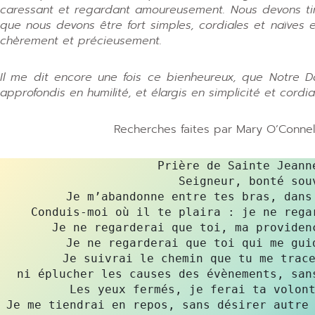
caressant et regardant amoureusement. Nous devons tire
que nous devons être fort simples, cordiales et naïves 
chèrement et précieusement.
Il me dit encore une fois ce bienheureux, que Notre 
approfondis en humilité, et élargis en simplicité et cordial
Recherches faites par Mary O’Connell
Prière de Sainte Jeann
Seigneur, bonté souv
Je m’abandonne entre tes bras, dans 
 Conduis-moi où il te plaira : je ne regarderai pas le chemin à suivre. 

Je ne regarderai que toi, ma providenc
Je ne regarderai que toi qui me guid
Je suivrai le chemin que tu me trace
ni éplucher les causes des évènements, sans
Les yeux fermés, je ferai ta volont
Je me tiendrai en repos, sans désirer autre 