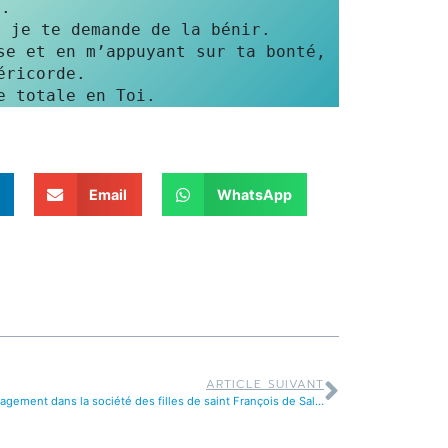
.

 je te demande de la bénir.

e et en m’appuyant sur ta bonté, 
e totale en Toi.
Email
WhatsApp
ARTICLE SUIVANT
Oser l’engagement dans la société des filles de saint François de Sales