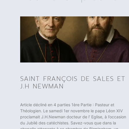
SAINT FRANÇOIS DE SALES ET
J.H NEWMAN
Article décliné en 4 parties 1ère Partie : Pasteur et
Théologien. Le samedi 1er novembre le pape Léon XIV
proclamait J.H.Newman docteur de l’ Eglise, à l’occasion
du Jubilé des catéchistes. Savez-vous que dans la
chapelle attenante à sa chambre de Birmingham, un