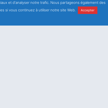
ociaux et d'analyser notre trafic. Nous partageons également des
antations
ici
.
es si vous continuez à utiliser notre site Web.
Accepter
e
la
politique de
é
Envoyer