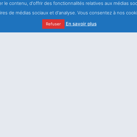
r le contenu, d'offrir des fonctionnalités relatives aux médias s
Toutes nos impl
naires de médias sociaux et d'analyse. Vous consentez à nos cooki
SAINT FRANÇOIS DE
SALES ET J.H
NEWMAN
En savoir plus
Refuser
Nous écrir
Des blessures à la
guérison
Comme le lis entre les
chardons telle ma bien-
aimée entre les jeunes
femmes / 3ème et
dernière Partie
J'accepte 
confidentialit
Le nouveau dépliant de
l’association Saint
François de Sales est
arrivé !