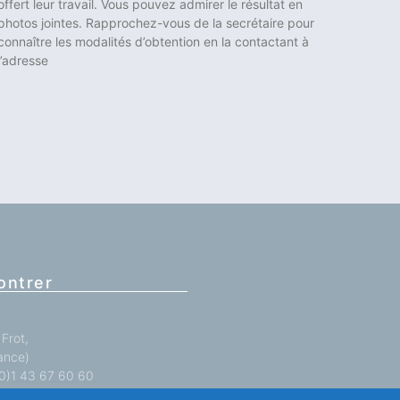
offert leur travail. Vous pouvez admirer le résultat en
photos jointes. Rapprochez-vous de la secrétaire pour
connaître les modalités d’obtention en la contactant à
l’adresse
ontrer
Frot,
ance)
 (0)1 43 67 60 60