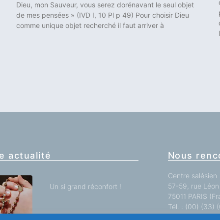
Dieu, mon Sauveur, vous serez dorénavant le seul objet
de mes pensées » (IVD I, 10 Pl p 49) Pour choisir Dieu
comme unique objet recherché il faut arriver à
e actualité
Nous renc
Centre salésien
57-59, rue Léon 
Un si grand réconfort !
75011 PARIS (Fr
Tél. : (00) (33)