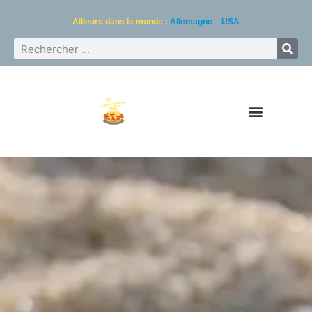
Ailleurs dans le monde :
Allemagne
–
USA