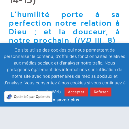
14-15)
L’humilité porte à sa
perfection notre relation à
Dieu ; et la douceur, à
notre prochain. (
IVD
III, 8)
Ce site utilise des cookies qui nous permettent de
A l’exemple de Jésus je me mets au service de
personnaliser le contenu, d'offrir des fonctionnalités relatives
quelqu’un avec tout mon cœur, même si cela est difficile
aux médias sociaux et d'analyser notre trafic. Nous
pour moi.
partageons également des informations sur l'utilisation de
notre site avec nos partenaires de médias sociaux et
d'analyse. Vous consentez à nos cookies si vous continuez à
utiliser notre site Web.
Accepter
Refuser
Facebook
Twitter
Optimisé par Optimole
En savoir plus
LinkedIn
Email
WhatsApp