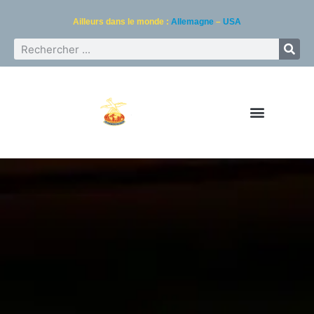
Ailleurs dans le monde :
Allemagne
–
USA