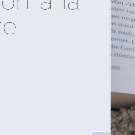
ion à la
te