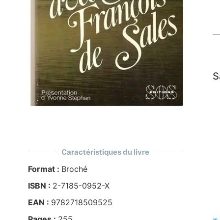
S
Caractéristiques du livre
Format :
Broché
ISBN :
2-7185-0952-X
EAN :
9782718509525
Pages :
255