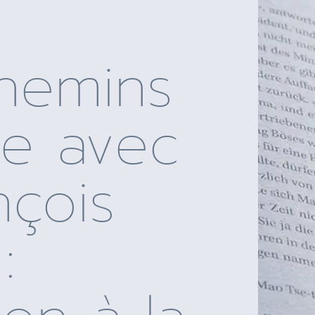
chemins
e avec
nçois
: