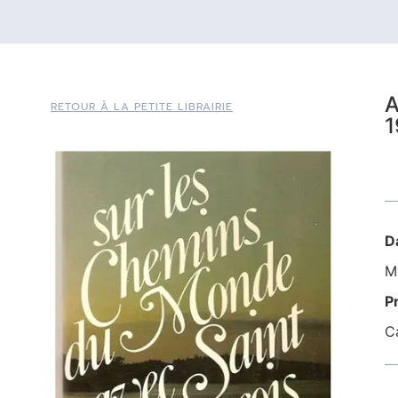
A
RETOUR À LA PETITE LIBRAIRIE
1
D
Ma
P
C