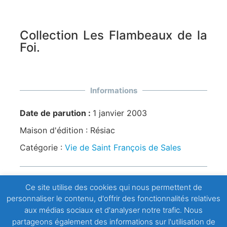
Collection Les Flambeaux de la
Foi.
Informations
Date de parution :
1 janvier 2003
Maison d'édition :
Résiac
Catégorie :
Vie de Saint François de Sales
Ce site utilise des cookies qui nous permettent de
Extrait :
personnaliser le contenu, d'offrir des fonctionnalités relatives
aux médias sociaux et d'analyser notre trafic. Nous
«Il n’y a pas d’autre différence entre l’Evangile et
partageons également des informations sur l'utilisation de