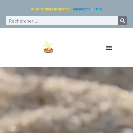
Ailleurs dans le monde :
Allemagne
–
USA