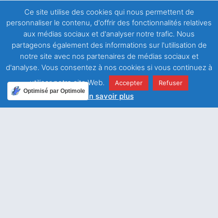
Ce site utilise des cookies qui nous permettent de
personnaliser le contenu, d'offrir des fonctionnalités relatives
Informations
aux médias sociaux et d'analyser notre trafic. Nous
partageons également des informations sur l'utilisation de
Date de parution :
19 mars 2016
notre site avec nos partenaires de médias sociaux et
Maison d'édition :
CEF
,
Diocèse de Metz
,
Radio
d'analyse. Vous consentez à nos cookies si vous continuez à
Jerico
utiliser notre site Web.
Accepter
Refuser
Catégorie :
Le Pape François : les premiers livres
Optimisé par Optimole
En savoir plus
Extrait :
Exhortation apostolique post-synodale Amoris
Laetitia du Saint-Père François aux évêques, aux
prêtres et aux diacres, aux personnes
consacrées, aux époux chrétiens et à tous les
fidèles laïcs sur l’amour dans la famille.