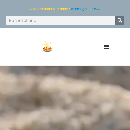
Ailleurs dans le monde :
Allemagne
–
USA